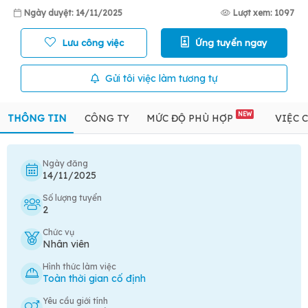
Ngày duyệt: 14/11/2025
Lượt xem: 1097
Lưu công việc
Ứng tuyển ngay
Gửi tôi việc làm tương tự
NEW
THÔNG TIN
CÔNG TY
MỨC ĐỘ PHÙ HỢP
VIỆC 
Ngày đăng
14/11/2025
Số lượng tuyển
2
Chức vụ
Nhân viên
Hình thức làm việc
Toàn thời gian cố định
Yêu cầu giới tính