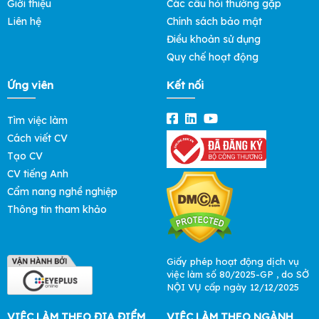
Giới thiệu
Các câu hỏi thường gặp
Liên hệ
Chính sách bảo mật
Điều khoản sử dụng
Quy chế hoạt động
Ứng viên
Kết nối
Tìm việc làm
Cách viết CV
Tạo CV
CV tiếng Anh
Cẩm nang nghề nghiệp
Thông tin tham khảo
Giấy phép hoạt động dịch vụ
việc làm số 80/2025-GP , do SỞ
NỘI VỤ cấp ngày 12/12/2025
VIỆC LÀM THEO ĐỊA ĐIỂM
VIỆC LÀM THEO NGÀNH