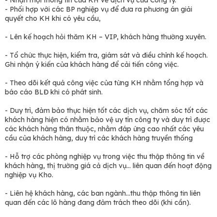
- Phối hợp với các BP nghiệp vụ để đưa ra phương án giải
quyết cho KH khi có yêu cầu,
- Lên kế hoạch hỏi thăm KH – VIP, khách hàng thường xuyên.
- Tổ chức thực hiện, kiểm tra, giám sát và điều chỉnh kế hoạch.
Ghi nhận ý kiến của khách hàng để cải tiến công việc.
- Theo dõi kết quả công việc của từng KH nhằm tổng hợp và
báo cáo BLĐ khi có phát sinh.
- Duy trì, đảm bảo thực hiện tốt các dịch vụ, chăm sóc tốt các
khách hàng hiện có nhằm bảo vệ uy tín công ty và duy trì được
các khách hàng thân thuộc, nhằm đáp ứng cao nhất các yêu
cầu của khách hàng, duy trì các khách hàng truyền thống
- Hỗ trợ các phòng nghiệp vụ trong việc thu thập thông tin về
khách hàng, thị trường giá cả dịch vụ… liên quan đến hoạt động
nghiệp vụ Kho.
- Liên hệ khách hàng, các ban ngành…thu thập thông tin liên
quan đến các lô hàng đang đảm trách theo dõi (khi cần).