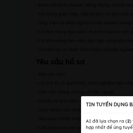
- Đam mê kinh doanh. Năng động, nhanh nhẹn
- Kỹ năng giao tiếp, tiếp khách và tạo mối 
- Ứng viên có kinh nghiệm kinh doanh trong lĩ
- Có khả năng đọc bản vẽ AutoCad và các 
- Có khả năng làm việc độc lập cũng như là
- Ưu tiên kỹ sư nhiệt lạnh hoặc chuyên ngành
Yêu cầu hồ sơ
- Đơn xin việc;
- CV mô tả rõ quá trình, kinh nghiệm làm việ
- Các văn bằng chứng chỉ liên quan;
- Sơ yếu lý lịch (dán ảnh 3×4) có chứng nhậ
TIN TUYỂN DỤNG B
- Giấy khám sức khỏe (không quá 6 tháng);
- Bản sao CMND hoặc hộ khẩu thường trú;
AI đã lựa chọn ra (
2
)
hợp nhất để ứng tuyể
- Các bản sao văn bằng, chứng chỉ có chứng