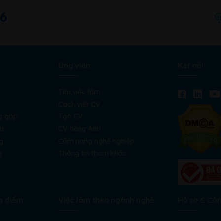
66
Ứng viên
Kết nối
Tìm việc làm
Cách viết CV
g gặp
Tạo CV
ật
CV tiếng Anh
g
Cẩm nang nghề nghiệp
g
Thông tin tham khảo
a điểm
Việc làm theo ngành nghề
Hồ sơ & Cô