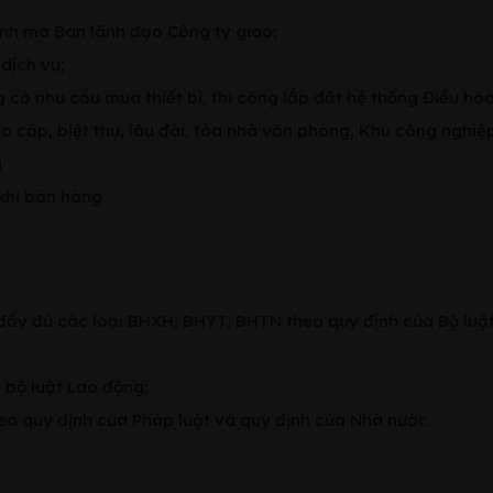
rình mà Ban lãnh đạo Công ty giao;
dịch vụ;
 có nhu cầu mua thiết bị, thi công lắp đặt hệ thống Điều hò
o cấp, biệt thự, lâu đài, tòa nhà văn phòng, Khu công nghiệ
g
khi bán hàng
 đầy đủ các loại BHXH, BHYT, BHTN theo quy định của Bộ luậ
a bộ luật Lao động;
theo quy định của Pháp luật và quy định của Nhà nước.