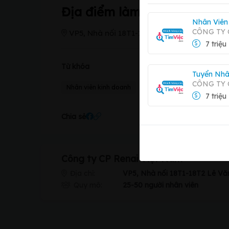
Địa điểm làm việc
Nhân Viên
CÔNG TY
VP5, Nhà nối 18T1-18T2 Lê Văn Lương
7 triệu
Từ khóa
Tuyển Nhâ
CÔNG TY 
Nhân viên kinh doanh
7 triệu
Chia sẻ
Công ty CP Renai Việt Nam
Địa chỉ:
VP5, Nhà nối 18T1-18T2 Lê Vă
Quy mô:
25-50 người nhân viên