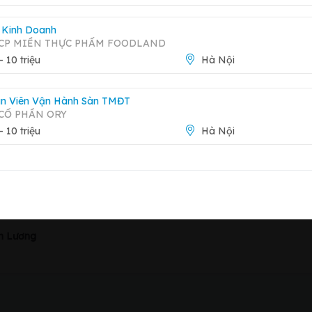
 Kinh Doanh
 CP MIỀN THỰC PHẨM FOODLAND
 - 10 triệu
Hà Nội
n Viên Vận Hành Sàn TMĐT
CỔ PHẦN ORY
 - 10 triệu
Hà Nội
Báo 
Xem trang công ty
n Lương