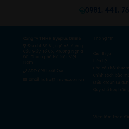
0981. 441. 7
Thông tin
Công ty TNHH Eyeplus Online
Địa chỉ:
Số 81, ngõ 68, đường
Cầu Giấy, tổ 05, Phường Nghĩa
Giới thiệu
Đô, Thành phố Hà Nội, Việt
Liên hệ
Nam
Các câu hỏi thườn
SĐT
: 0981 448 766
Chính sách bảo m
Email
:
hotro@timviec.com.vn
Điều khoản sử dụn
Quy chế hoạt độn
Việc làm theo đị