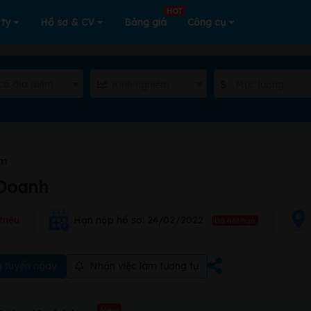
HOT
 ty
Hồ sơ & CV
Bảng giá
Công cụ
cả địa điểm
Kinh nghiệm
Mức lương
am
 Doanh
triệu
Hạn nộp hồ sơ: 24/02/2022
Đã hết hạn
 tuyển ngay
Nhận việc làm tương tự
New