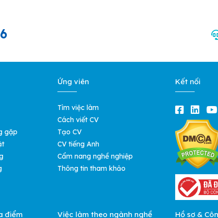
66
Ứng viên
Kết nối
Tìm việc làm
Cách viết CV
g gặp
Tạo CV
ật
CV tiếng Anh
g
Cẩm nang nghề nghiệp
g
Thông tin tham khảo
a điểm
Việc làm theo ngành nghề
Hồ sơ & Cô