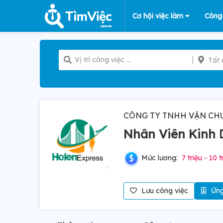
Cơ hội việc làm
Công
Tất 
CÔNG TY TNHH VẬN CH
Nhân Viên Kinh 
Mức lương:
7 triệu - 10 t
Lưu công việc
Ứng