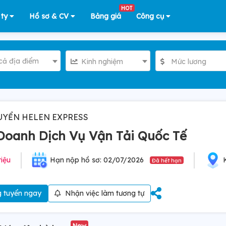
HOT
 ty
Hồ sơ & CV
Bảng giá
Công cụ
cả địa điểm
Kinh nghiệm
Mức lương
UYỂN HELEN EXPRESS
Doanh Dịch Vụ Vận Tải Quốc Tế
riệu
Hạn nộp hồ sơ: 02/07/2026
Đã hết hạn
 tuyển ngay
Nhận việc làm tương tự
New