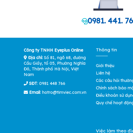
0981. 441. 7
Thông tin
Công ty TNHH Eyeplus Online
Địa chỉ:
Số 81, ngõ 68, đường
Cầu Giấy, tổ 05, Phường Nghĩa
Giới thiệu
Đô, Thành phố Hà Nội, Việt
Liên hệ
Nam
Các câu hỏi thườn
SĐT
: 0981 448 766
Chính sách bảo m
Email
:
hotro@timviec.com.vn
Điều khoản sử dụn
Quy chế hoạt độn
Việc làm theo đị