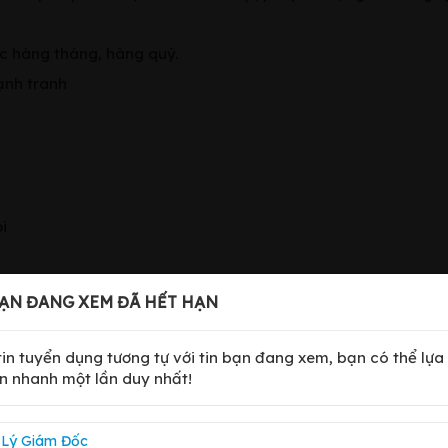
ệc hàng tháng, hàng quý.
ạnh tranh
i
ẠN ĐANG XEM ĐÃ HẾT HẠN
 tin tuyển dụng tương tự với tin bạn đang xem, bạn có thể lựa
n nhanh một lần duy nhất!
Lý Giám Đốc