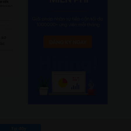
 sơ
Đơn khiếu nại là gì? Những điều
[TẢI NGAY]
xác
cần biết trước khi đi khiếu nại
tác vi
Tại đây