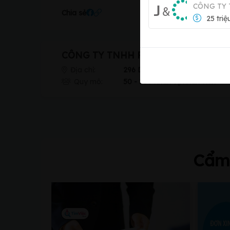
CÔNG TY
Chia sẻ
25 triệ
CÔNG TY TNHH PORA
Địa chỉ:
296 DT748, An Sơn, An Điền, B
Quy mô:
50 - 100 nhân sự nhân viên
Cẩm 