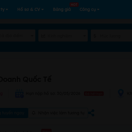
HOT
 ty
Hồ sơ & CV
Bảng giá
Công cụ
cả địa điểm
Kinh nghiệm
Mức lương
 Doanh Quốc Tế
ng
Hạn nộp hồ sơ: 30/05/2026
Kh
Đã hết hạn
 tuyển ngay
Nhận việc làm tương tự
New