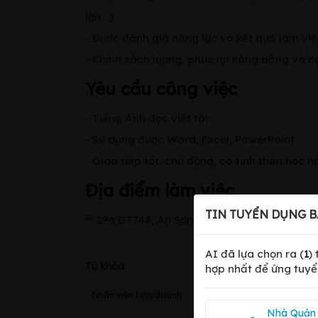
lớn …)
- Được đánh giá năng lực và kết quả làm vi
- Chính sách lương, phúc lợi công bằng và c
Yêu cầu công việc
- Tiếng Anh đọc viết tốt
- Sử dụng được Word, Excel, PowerPoint
- Giao tiếp tốt, chủ động, có tinh thần học hỏ
Địa điểm làm việc
TIN TUYỂN DỤNG B
296 DT748, An Sơn, An Điền, Bến Cát
AI đã lựa chọn ra (
1
)
Từ khóa
hợp nhất để ứng tuyể
Nhân viên kinh doanh
Nhà Quản 