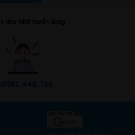
ne cho Nhà tuyển dụng
0981. 448. 766
Công ty TNHH Eyeplus Online