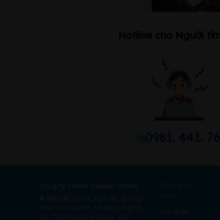
Hotline cho Người tìm
0981. 441. 7
Thông tin
Công ty TNHH Eyeplus Online
Địa chỉ:
Số 81, ngõ 68, đường
Cầu Giấy, tổ 05, Phường Nghĩa
Giới thiệu
Đô, Thành phố Hà Nội, Việt