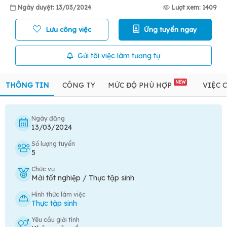
Ngày duyệt: 13/03/2024
Lượt xem: 1409
Lưu công việc
Ứng tuyển ngay
Gửi tôi việc làm tương tự
NEW
THÔNG TIN
CÔNG TY
MỨC ĐỘ PHÙ HỢP
VIỆC 
Ngày đăng
13/03/2024
Số lượng tuyển
5
Chức vụ
Mới tốt nghiệp / Thực tập sinh
Hình thức làm việc
Thực tập sinh
Yêu cầu giới tính