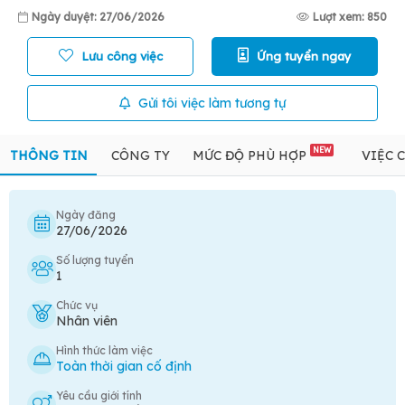
Ngày duyệt: 27/06/2026
Lượt xem: 850
Lưu công việc
Ứng tuyển ngay
Gửi tôi việc làm tương tự
NEW
THÔNG TIN
CÔNG TY
MỨC ĐỘ PHÙ HỢP
VIỆC 
Ngày đăng
27/06/2026
Số lượng tuyển
1
Chức vụ
Nhân viên
Hình thức làm việc
Toàn thời gian cố định
Yêu cầu giới tính