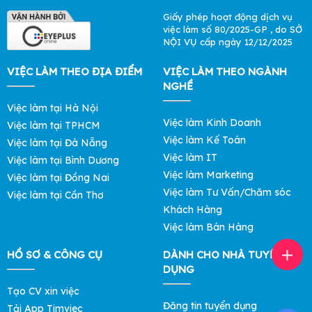
Giấy phép hoạt động dịch vụ
việc làm số 80/2025-GP , do SỞ
NỘI VỤ cấp ngày 12/12/2025
VIỆC LÀM THEO ĐỊA ĐIỂM
VIỆC LÀM THEO NGÀNH
NGHỀ
Việc làm tại Hà Nội
Việc làm Kinh Doanh
Việc làm tại TPHCM
Việc làm Kế Toán
Việc làm tại Đà Nẵng
Việc làm IT
Việc làm tại Bình Dương
Việc làm Marketing
Việc làm tại Đồng Nai
Việc làm Tư Vấn/Chăm sóc
Việc làm tại Cần Thơ
Khách Hàng
Việc làm Bán Hàng
HỒ SƠ & CÔNG CỤ
DÀNH CHO NHÀ TUYỂN
DỤNG
Tạo CV xin việc
Đăng tin tuyển dụng
Tải App Timviec