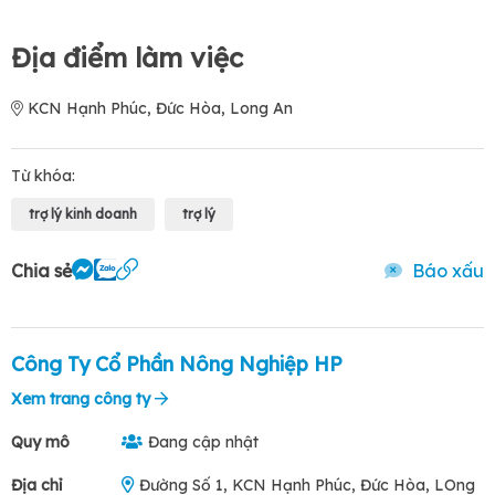
Địa điểm làm việc
KCN Hạnh Phúc, Đức Hòa, Long An
Từ khóa:
trợ lý kinh doanh
trợ lý
Chia sẻ
Báo xấu
Công Ty Cổ Phần Nông Nghiệp HP
Xem trang công ty
Quy mô
Đang cập nhật
Địa chỉ
Đường Số 1, KCN Hạnh Phúc, Đức Hòa, LOng