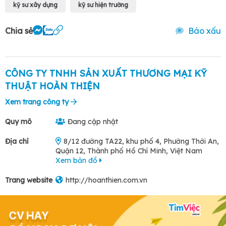
kỹ sư xây dựng
kỹ sư hiện trường
Chia sẻ
Báo xấu
CÔNG TY TNHH SẢN XUẤT THƯƠNG MẠI KỸ
THUẬT HOÀN THIỆN
Xem trang công ty
Quy mô
Đang cập nhật
Địa chỉ
8/12 đường TA22, khu phố 4, Phường Thới An,
Quận 12, Thành phố Hồ Chí Minh, Việt Nam
Xem bản đồ
Trang website
http://hoanthien.com.vn