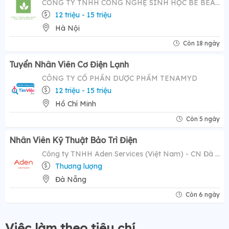
CÔNG TY TNHH CÔNG NGHỆ SINH HỌC BE BEAUTY
12 triệu - 15 triệu
Hà Nội
Còn 18 ngày
Tuyển Nhân Viên Cơ Điện Lạnh
CÔNG TY CỔ PHẦN DƯỢC PHẨM TENAMYD
12 triệu - 15 triệu
Hồ Chí Minh
Còn 5 ngày
Nhân Viên Kỹ Thuật Bảo Trì Điện
Công ty TNHH Aden Services (Việt Nam) - CN Đà Nẵng
Thương lượng
Đà Nẵng
Còn 6 ngày
Việc làm theo tiêu chí