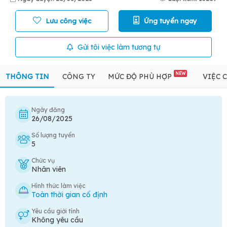
Lưu công việc
Ứng tuyển ngay
Gửi tôi việc làm tương tự
NEW
THÔNG TIN
CÔNG TY
MỨC ĐỘ PHÙ HỢP
VIỆC 
Ngày đăng
26/08/2025
Số lượng tuyển
5
Chức vụ
Nhân viên
Hình thức làm việc
Toàn thời gian cố định
Yêu cầu giới tính
Không yêu cầu