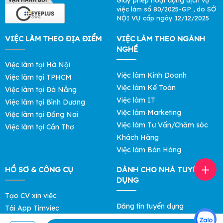
việc làm số 80/2025-GP , do SỞ
NỘI VỤ cấp ngày 12/12/2025
VIỆC LÀM THEO ĐỊA ĐIỂM
VIỆC LÀM THEO NGÀNH
NGHỀ
Việc làm tại Hà Nội
Việc làm Kinh Doanh
Việc làm tại TPHCM
Việc làm Kế Toán
Việc làm tại Đà Nẵng
Việc làm IT
Việc làm tại Bình Dương
Việc làm Marketing
Việc làm tại Đồng Nai
Việc làm Tư Vấn/Chăm sóc
Việc làm tại Cần Thơ
Khách Hàng
Việc làm Bán Hàng
HỒ SƠ & CÔNG CỤ
DÀNH CHO NHÀ TUYỂN
DỤNG
Tạo CV xin việc
Đăng tin tuyển dụng
Tải App Timviec
Tìm ứng viên
Khám phá Mức Lương