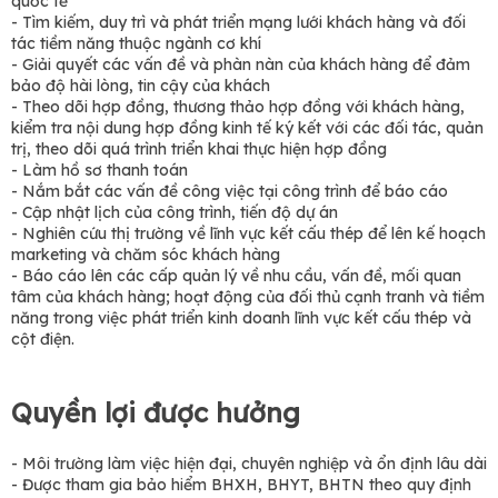
quốc tế
- Tìm kiếm, duy trì và phát triển mạng lưới khách hàng và đối
tác tiềm năng thuộc ngành cơ khí
- Giải quyết các vấn đề và phàn nàn của khách hàng để đảm
bảo độ hài lòng, tin cậy của khách
- Theo dõi hợp đồng, thương thảo hợp đồng với khách hàng,
kiểm tra nội dung hợp đồng kinh tế ký kết với các đối tác, quản
trị, theo dõi quá trình triển khai thực hiện hợp đồng
- Làm hồ sơ thanh toán
- Nắm bắt các vấn đề công việc tại công trình để báo cáo
- Cập nhật lịch của công trình, tiến độ dự án
- Nghiên cứu thị trường về lĩnh vực kết cấu thép để lên kế hoạch
marketing và chăm sóc khách hàng
- Báo cáo lên các cấp quản lý về nhu cầu, vấn đề, mối quan
tâm của khách hàng; hoạt động của đối thủ cạnh tranh và tiềm
năng trong việc phát triển kinh doanh lĩnh vực kết cấu thép và
cột điện.
Quyền lợi được hưởng
- Môi trường làm việc hiện đại, chuyên nghiệp và ổn định lâu dài
- Được tham gia bảo hiểm BHXH, BHYT, BHTN theo quy định