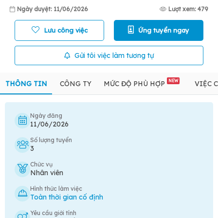
Ngày duyệt: 11/06/2026
Lượt xem: 479
Lưu công việc
Ứng tuyển ngay
Gửi tôi việc làm tương tự
NEW
THÔNG TIN
CÔNG TY
MỨC ĐỘ PHÙ HỢP
VIỆC 
Ngày đăng
11/06/2026
Số lượng tuyển
3
Chức vụ
Nhân viên
Hình thức làm việc
Toàn thời gian cố định
Yêu cầu giới tính