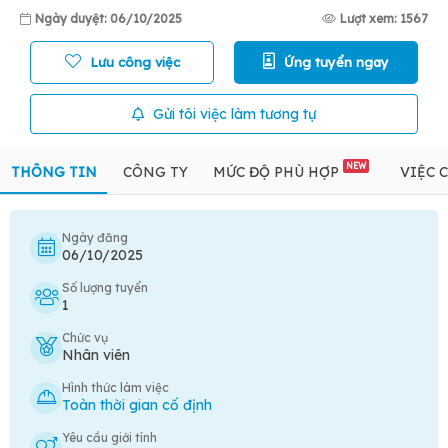
Ngày duyệt: 06/10/2025
Lượt xem: 1567
Lưu công việc
Ứng tuyển ngay
Gửi tôi việc làm tương tự
NEW
THÔNG TIN
CÔNG TY
MỨC ĐỘ PHÙ HỢP
VIỆC 
Ngày đăng
06/10/2025
Số lượng tuyển
1
Chức vụ
Nhân viên
Hình thức làm việc
Toàn thời gian cố định
Yêu cầu giới tính