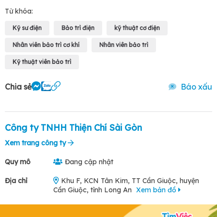
Từ khóa:
Kỹ sư điện
Bảo trì điện
kỹ thuật cơ điện
Nhân viên bảo trì cơ khí
Nhân viên bảo trì
Kỹ thuật viên bảo trì
Chia sẻ
Báo xấu
Công ty TNHH Thiện Chí Sài Gòn
Xem trang công ty
Quy mô
Đang cập nhật
Địa chỉ
Khu F, KCN Tân Kim, TT Cần Giuộc, huyện
Cần Giuộc, tỉnh Long An
Xem bản đồ