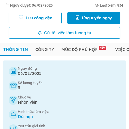
Ngày duyệt: 06/02/2025
Lượt xem: 834
Lưu công việc
Ứng tuyển ngay
Gửi tôi việc làm tương tự
NEW
THÔNG TIN
CÔNG TY
MỨC ĐỘ PHÙ HỢP
VIỆC 
Ngày đăng
06/02/2025
Số lượng tuyển
3
Chức vụ
Nhân viên
Hình thức làm việc
Dài hạn
Yêu cầu giới tính