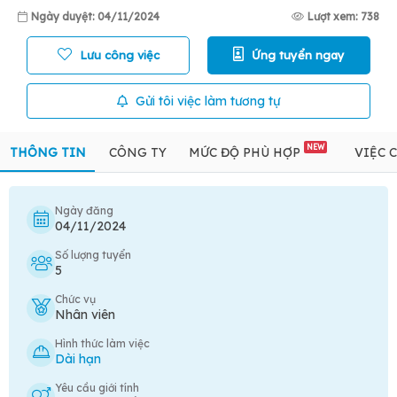
Ngày duyệt: 04/11/2024
Lượt xem: 738
Lưu công việc
Ứng tuyển ngay
Gửi tôi việc làm tương tự
NEW
THÔNG TIN
CÔNG TY
MỨC ĐỘ PHÙ HỢP
VIỆC 
Ngày đăng
04/11/2024
Số lượng tuyển
5
Chức vụ
Nhân viên
Hình thức làm việc
Dài hạn
Yêu cầu giới tính