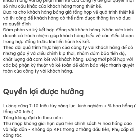
khách hàng với bộ phận thiết kế của công ty để giải quyết một
số nhu cầu khác của khách hàng trong thiết kế.
Đưa ra cho khách hàng bảng giá tổng hợp về quá trình thiết kế
và thi công để khách hàng có thể nắm được thông tin và đưa
ra quyết định.
Đàm phán và ký kết hợp đồng với khách hàng. Nhân viên kinh
doanh có trách nhiệm giúp khách hàng hiểu về các điều khoản
trong hợp đồng trước khi tiến hành ký kết.
Theo dõi quá trình thực hiện của công ty với khách hàng để có
những góp ý và điều chỉnh kịp thời, nhằm đảm bảo tiến độ,
chất lượng đã cam kết với khách hàng. Đồng thời phối hợp với
các bộ phận kỹ thuật và kế toán để đảm bảo việc thanh quyết
toán của công ty với khách hàng.
Quyền lợi được hưởng
Lương cứng 7-10 triệu tùy năng lực, kinh nghiệm + % hoa hồng (
tổng >30 triệu).
Tăng lương định kì theo năm
Thu nhập không giới hạn dựa trên chính sách % hoa hồng cao
và hấp dẫn - Không áp KPI trong 2 tháng đầu tiên, Phụ cấp đi
công tác