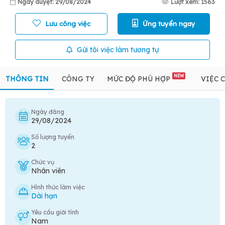
Ngày duyệt: 29/08/2024
Lượt xem: 1563
Lưu công việc
Ứng tuyển ngay
Gửi tôi việc làm tương tự
NEW
THÔNG TIN
CÔNG TY
MỨC ĐỘ PHÙ HỢP
VIỆC 
Ngày đăng
29/08/2024
Số lượng tuyển
2
Chức vụ
Nhân viên
Hình thức làm việc
Dài hạn
Yêu cầu giới tính
Nam