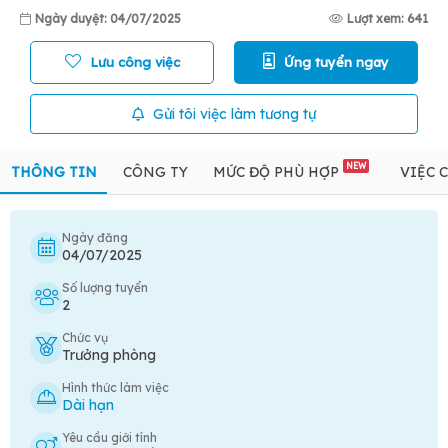
Ngày duyệt: 04/07/2025
Lượt xem: 641
Lưu công việc
Ứng tuyển ngay
Gửi tôi việc làm tương tự
NEW
THÔNG TIN
CÔNG TY
MỨC ĐỘ PHÙ HỢP
VIỆC 
Ngày đăng
04/07/2025
Số lượng tuyển
2
Chức vụ
Trưởng phòng
Hình thức làm việc
Dài hạn
Yêu cầu giới tính