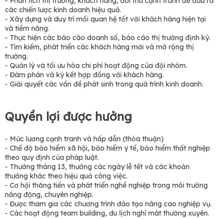
- Phân tích thị trường, khách hàng, đối thủ cạnh tranh để đưa ra
các chiến lược kinh doanh hiệu quả.
- Xây dựng và duy trì mối quan hệ tốt với khách hàng hiện tại
và tiềm năng.
- Thực hiện các báo cáo doanh số, báo cáo thị trường định kỳ.
- Tìm kiếm, phát triển các khách hàng mới và mở rộng thị
trường.
- Quản lý và tối ưu hóa chi phí hoạt động của đội nhóm.
- Đàm phán và ký kết hợp đồng với khách hàng.
- Giải quyết các vấn đề phát sinh trong quá trình kinh doanh.
Quyền lợi được hưởng
- Mức lương cạnh tranh và hấp dẫn (thỏa thuận)
- Chế độ bảo hiểm xã hội, bảo hiểm y tế, bảo hiểm thất nghiệp
theo quy định của pháp luật.
- Thưởng tháng 13, thưởng các ngày lễ tết và các khoản
thưởng khác theo hiệu quả công việc.
- Cơ hội thăng tiến và phát triển nghề nghiệp trong môi trường
năng động, chuyên nghiệp.
- Được tham gia các chương trình đào tạo nâng cao nghiệp vụ.
- Các hoạt động team building, du lịch nghỉ mát thường xuyên.