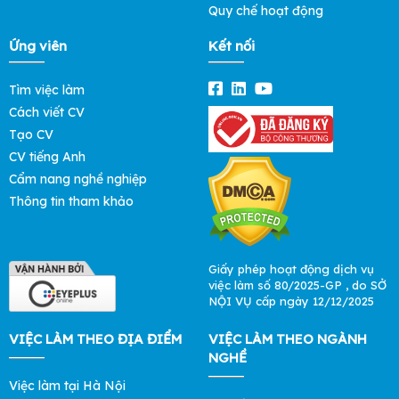
Quy chế hoạt động
Ứng viên
Kết nối
Tìm việc làm
Cách viết CV
Tạo CV
CV tiếng Anh
Cẩm nang nghề nghiệp
Thông tin tham khảo
Ngoại thương
Ở Việt Nam hoạt động ngoại thương thực sự có sự phát triển
vượt bật khi đất nước có những chính sách mở cửa, hội nhập.
Ngoài việc có đưa hàng hóa của Việt Nam ra thị trường quốc
Giấy phép hoạt động dịch vụ
tế, còn có thể nhập những sản phẩm của nước bạn về lãnh thổ
việc làm số 80/2025-GP , do SỞ
quốc gia. Đồng thời, hoạt động này sẽ thu hút được nhiều
NỘI VỤ cấp ngày 12/12/2025
nguồn vốn đầu tư nước ngoài.
VIỆC LÀM THEO ĐỊA ĐIỂM
VIỆC LÀM THEO NGÀNH
► Đọc thêm: Danh sách
việc làm Bến Tre
hiện đang được cập
nhật liên tục hàng giờ
NGHỀ
Nhân viên xuất - nhập khẩu làm gì?
Việc làm tại Hà Nội