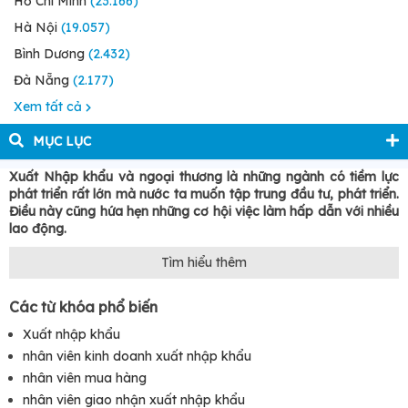
Hồ Chí Minh
(23.166)
Hà Nội
(19.057)
Bình Dương
(2.432)
Đà Nẵng
(2.177)
Xem tất cả
MỤC LỤC
Xuất Nhập khẩu và ngoại thương là những ngành có tiềm lực
phát triển rất lớn mà nước ta muốn tập trung đầu tư, phát triển.
Điều này cũng hứa hẹn những cơ hội việc làm hấp dẫn với nhiều
lao động.
1. Tổng quan về ngành Xuất - Nhập
Tìm hiểu thêm
khẩu, Ngoại thương hiện nay
Các từ khóa phổ biến
1.1 Định nghĩa
Xuất nhập khẩu
Để hiểu rõ hơn về ngành xuất - nhập khẩu, Ngoại thương chúng
nhân viên kinh doanh xuất nhập khẩu
ta sẽ bắt đầu tìm hiểu qua định nghĩa về những ngành này.
nhân viên mua hàng
Xuất khẩu là gì?
nhân viên giao nhận xuất nhập khẩu