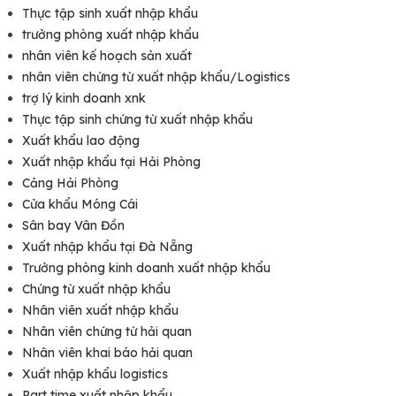
Xuất khẩu là thuật ngữ vô cùng quen thuộc với tất cả mọi người
Thực tập sinh xuất nhập khẩu
trong hàng chục năm qua. Tuy nhiên, chỉ những người làm trong
trưởng phòng xuất nhập khẩu
lĩnh vực ngành nghề này mới có thể hiểu cặn kẽ tất cả những
nhân viên kế hoạch sản xuất
vấn đề liên quan đến lĩnh vực này. Vậy xuất khẩu là gì?
nhân viên chứng từ xuất nhập khẩu/Logistics
trợ lý kinh doanh xnk
Thực tập sinh chứng từ xuất nhập khẩu
Xuất khẩu lao động
Xuất nhập khẩu tại Hải Phòng
Cảng Hải Phòng
Cửa khẩu Móng Cái
Sân bay Vân Đồn
Xuất nhập khẩu tại Đà Nẵng
Trưởng phòng kinh doanh xuất nhập khẩu
Chứng từ xuất nhập khẩu
Nhân viên xuất nhập khẩu
Nhân viên chứng từ hải quan
Xuất nhập khẩu, ngoại thương
Nhân viên khai báo hải quan
Xuất nhập khẩu logistics
Có thể hiểu theo một cách đơn giản xuất khẩu là công việc
buôn bán sản phẩm hàng hóa, dịch vụ của nước mình cho
Part time xuất nhập khẩu