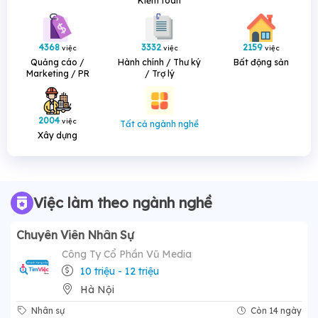
Kiểm toán
4368
3332
2159
việc
việc
việc
Quảng cáo /
Hành chính / Thư ký
Bất động sản
Marketing / PR
/ Trợ lý
2004
việc
Tất cả ngành nghề
Xây dựng
Việc làm theo ngành nghề
Chuyên Viên Nhân Sự
Công Ty Cổ Phần Vũ Media
10 triệu - 12 triệu
Hà Nội
Nhân sự
Còn 14 ngày