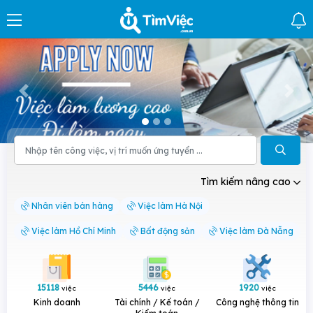
Tìm việc làm nhanh, tuyển dụng 24h
hiệu quả trên toàn quốc
Tiếp cận 10,000+
tin tuyển dụng hàng ngày từ
hàng nghìn doanh nghiệp uy tín tại Việt Nam
Tìm kiếm nâng cao
Nhân viên bán hàng
Việc làm Hà Nội
Việc làm Hồ Chí Minh
Bất động sản
Việc làm Đà Nẵng
15118
5446
1920
việc
việc
việc
Kinh doanh
Tài chính / Kế toán /
Công nghệ thông tin